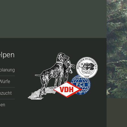
lpen
planung
 Würfe
zucht
pen