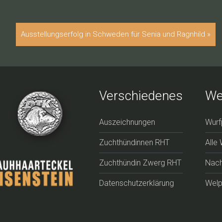
Ausstellungserfolg in Schweden für Senia und Ragnhild
»
Verschiedenes
We
Auszeichnungen
Wurf
Zuchthündinnen RHT
Alle
Zuchthündin Zwerg RHT
Nach
Datenschutzerklärung
Wel