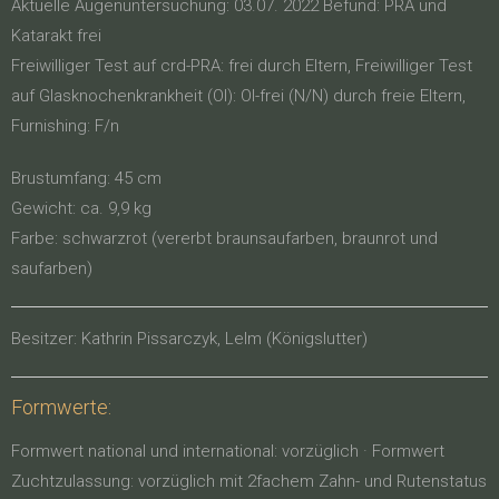
Aktuelle Augenuntersuchung: 03.07. 2022 Befund: PRA und
Katarakt frei
Freiwilliger Test auf crd-PRA: frei durch Eltern, Freiwilliger Test
auf Glasknochenkrankheit (OI): OI-frei (N/N) durch freie Eltern,
Furnishing: F/n
Brustumfang: 45 cm
Gewicht: ca. 9,9 kg
Farbe: schwarzrot (vererbt braunsaufarben, braunrot und
saufarben)
Besitzer: Kathrin Pissarczyk, Lelm (Königslutter)
Formwerte:
Formwert national und international: vorzüglich · Formwert
Zuchtzulassung: vorzüglich mit 2fachem Zahn- und Rutenstatus