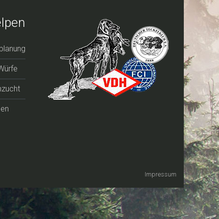
lpen
planung
 Würfe
zucht
pen
Impressum